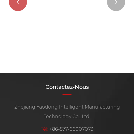


Contactez-Nous
Zhejiang Yaodong Intelligent Manufacturing
Technology Co., Ltd.
Tél:
+86-577-66007073