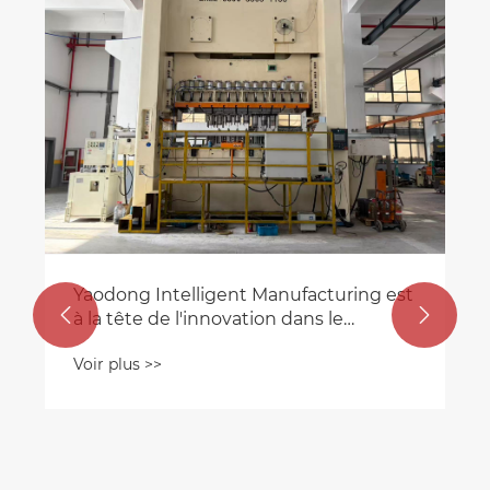
Ap
fo
ba
Vo
él
Yaodong Intelligent Manufacturing est


à la tête de l'innovation dans le
domaine du matériel de moteur de
Voir plus >>
précision en 2026