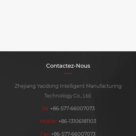
Contactez-Nous
Zhejiang Yaodong Intelligent Manufacturing
Technology Co., Ltd.
Tél:
+86-577-66007073
Mobile:
+86-13106181103
Fax:
+86-577-66007073