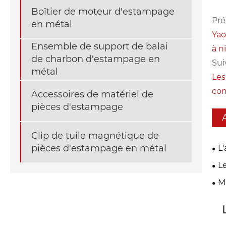
Boîtier de moteur d'estampage
Pré
en métal
Yao
Ensemble de support de balai
à n
de charbon d'estampage en
Sui
métal
Les
com
Accessoires de matériel de
pièces d'estampage
Clip de tuile magnétique de
pièces d'estampage en métal
L
pou
L
pro
Int
M
l'a
com
Man
per
aut
aut