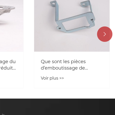

age du
Que sont les pièces
réduit-
d’emboutissage de
bration
matériel industriel et leurs
Voir plus >>
nde
matériaux courants ?