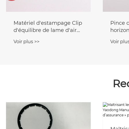
Matériel d'estampage Clip
Pince d
d'équilibre de lame d'air
horizon
0.05g-10g
en mét
Voir plus >>
Voir plu
Re