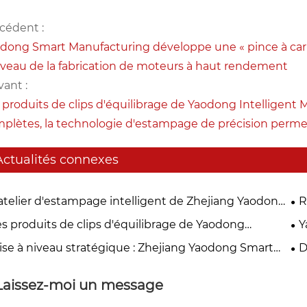
cédent :
dong Smart Manufacturing développe une « pince à carr
iveau de la fabrication de moteurs à haut rendement
vant :
 produits de clips d'équilibrage de Yaodong Intelligent
plètes, la technologie d'estampage de précision perm
Actualités connexes
'atelier d'estampage intelligent de Zhejiang Yaodong
R
r les boîtiers commence officiellement la
co
es produits de clips d'équilibrage de Yaodong
Y
duction, marquant une nouvelle étape dans
In
elligent Manufacturing subissent des mises à niveau
à 
ise à niveau stratégique : Zhejiang Yaodong Smart
D
mélioration de la qualité et de l'efficacité
de
plètes, la technologie d'estampage de précision
mi
ufacturing met en service une nouvelle presse
fab
met un fonctionnement efficace du moteur
re
omatisée de 200 T pour les pièces de précision
Fê
Laissez-moi un message
omobiles
sav