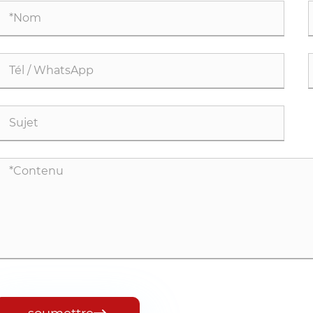
pr
an
