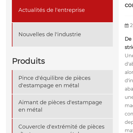
co
Actualités de l'entreprise
2
Nouvelles de l'industrie
De 
str
Une
Produits
d'a
alo
Pince d'équilibre de pièces
d'i
d'estampage en métal
aba
une
Aimant de pièces d'estampage
mag
en métal
com
dep
Couvercle d'extrémité de pièces
mat