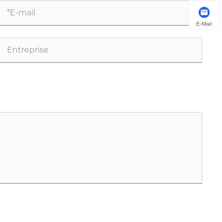
éparer à de nouveaux succès au cours de la nouvelle
née !
E-Mail