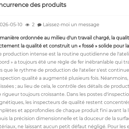
ncurrence des produits
026-05-10
2
Laissez-moi un message
manière ordonnée au milieu d'un travail chargé, la qualit
ictement la qualité et construit un « fossé » solide pour
 production intense est la routine quotidienne de l'ateli
bord » a toujours été une règle de fer inébranlable qui
rs que le rythme de production de l'atelier s'est continue
nspection qualité a augmenté plusieurs fois. Néanmoins, 
issées ; au lieu de cela, le contrôle des détails de produ
 rigueur toujours croissante. Dans les postes d'inspecti
nétiques, les inspecteurs de qualité restent concentrés
plètes et approfondies de chaque produit fini avant la li
uis la précision dimensionnelle et la douceur de la surfac
ériaux, ne laissant aucun petit défaut négligé. Pour les