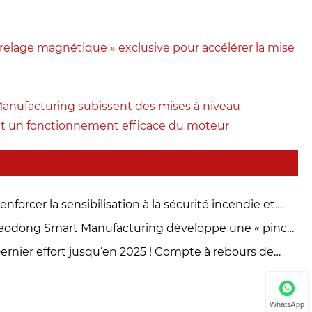
elage magnétique » exclusive pour accélérer la mise
 Manufacturing subissent des mises à niveau
et un fonctionnement efficace du moteur
enforcer la sensibilisation à la sécurité incendie et
nstruire une défense sécurisée – Zhejiang Yaodong
aodong Smart Manufacturing développe une « pince
telligent Manufacturing Technology Co., Ltd. organise
carrelage magnétique » exclusive pour accélérer la
ernier effort jusqu’en 2025 ! Compte à rebours de
s exercices de sécurité incendie
se à niveau de la fabrication de moteurs à haut
rication intelligente de Zhejiang Yaodong pour la
ndement
te du Printemps, commandes finales reçues – Un
oir-faire pour célébrer la nouvelle année et se
WhatsApp