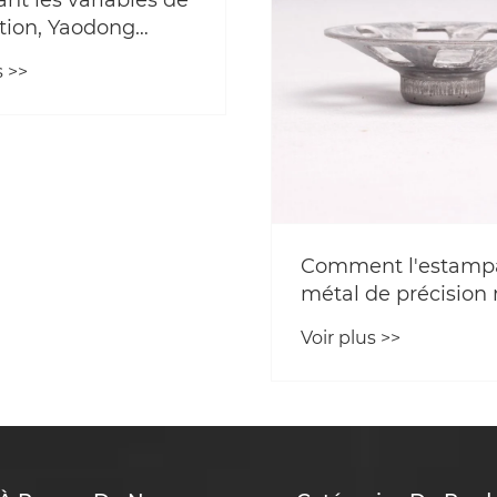
ant les variables de
tion, Yaodong
cturing ajoute une
s >>
e d’assurance » pour
alité
onnelle.
Comment l'estamp
métal de précision 
il directement la vi
Voir plus >>
des moteurs à gra
vitesse?