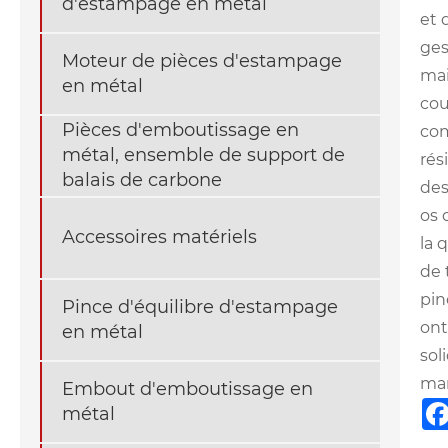
d'estampage en métal
et 
ges
Moteur de pièces d'estampage
mai
en métal
cou
Pièces d'emboutissage en
com
métal, ensemble de support de
rés
balais de carbone
des
os 
Accessoires matériels
la 
de 
pin
Pince d'équilibre d'estampage
ont
en métal
sol
mar
Embout d'emboutissage en
métal