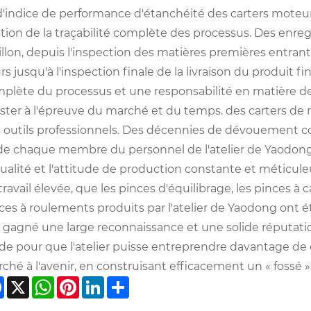
d'indice de performance d'étanchéité des carters moteurs
tion de la traçabilité complète des processus. Des en
llon, depuis l'inspection des matières premières entrant
rs jusqu'à l'inspection finale de la livraison du produit fin
plète du processus et une responsabilité en matière de 
ister à l'épreuve du marché et du temps. des carters d
 outils professionnels. Des décennies de dévouement con
de chaque membre du personnel de l'atelier de Yaodong
qualité et l'attitude de production constante et méticu
travail élevée, que les pinces d'équilibrage, les pinces à
ces à roulements produits par l'atelier de Yaodong ont ét
 gagné une large reconnaissance et une solide réputation
ide pour que l'atelier puisse entreprendre davantage 
ché à l'avenir, en construisant efficacement un « fossé »
Facebook
X
WhatsApp
Pinterest
LinkedIn
Share