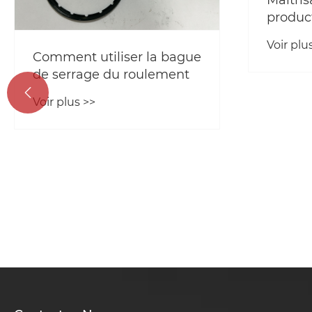
Maîtris
produc
Manufa
Voir plu
« polic
Comment utiliser la bague
une qu
de serrage du roulement
excepti

Voir plus >>