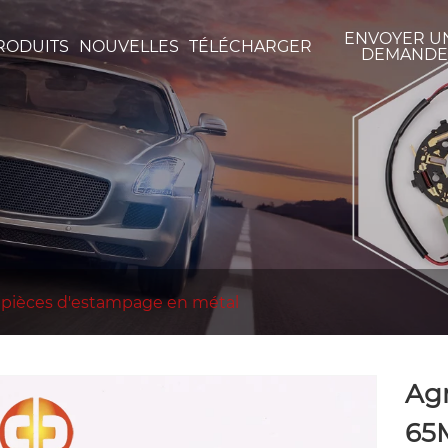
ENVOYER U
RODUITS
NOUVELLES
TÉLÉCHARGER
DEMAND
e pièces d'estampage en métal
Ag
65