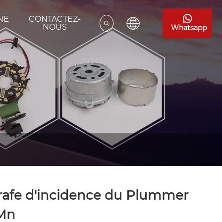
NE
CONTACTEZ-
E
NOUS
Whatsapp
rafe d'incidence du Plummer
Mn