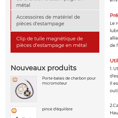
env
métal
Pré
Accessoires de matériel de
pièces d'estampage
Le 
lub
all
Clip de tuile magnétique de
pièces d'estampage en métal
de l
Uti
Nouveaux produits
1. 
d'e
Porte-balais de charbon pour
Il 
micromoteur
outi
2.Ca
pince d'équilibre
Haut