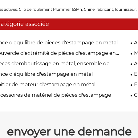
es actives: Clip de roulement Plummer 65Mn, Chine, fabricant, fournisseur,
atégorie associée
nce d'équilibre de pièces d'estampage en métal
A
uvercle d'extrémité de pièces d'estampage en
M
al
èces d'emboutissage en métal, ensemble de
A
port de balais de carbone
nce d'équilibre d'estampage en métal
E
îtier de moteur d'estampage en métal
E
d'
cessoires de matériel de pièces d'estampage
C
mé
envoyer une demande