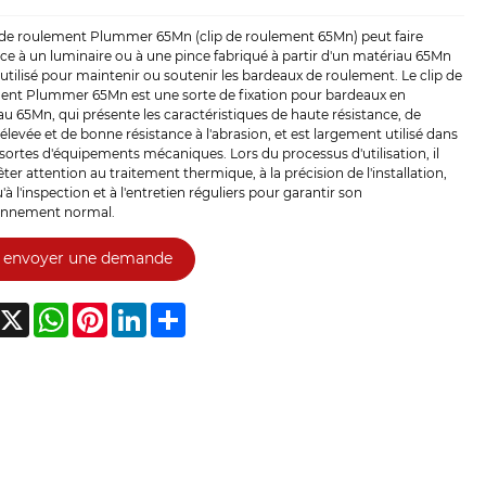
p de roulement Plummer 65Mn (clip de roulement 65Mn) peut faire
ce à un luminaire ou à une pince fabriqué à partir d'un matériau 65Mn
 utilisé pour maintenir ou soutenir les bardeaux de roulement. Le clip de
ent Plummer 65Mn est une sorte de fixation pour bardeaux en
u 65Mn, qui présente les caractéristiques de haute résistance, de
élevée et de bonne résistance à l'abrasion, et est largement utilisé dans
sortes d'équipements mécaniques. Lors du processus d'utilisation, il
êter attention au traitement thermique, à la précision de l'installation,
u'à l'inspection et à l'entretien réguliers pour garantir son
onnement normal.
envoyer une demande
acebook
X
WhatsApp
Pinterest
LinkedIn
Share