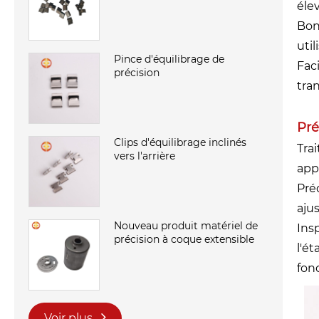
éle
Bonn
uti
Pince d'équilibrage de
Fac
précision
tran
Pré
Clips d'équilibrage inclinés
Tra
vers l'arrière
app
Préc
aju
Nouveau produit matériel de
Insp
précision à coque extensible
l'é
fon
Voir plus