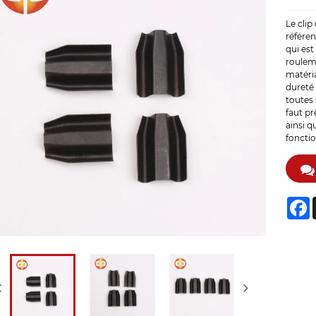
Le cli
référen
qui est
roulem
matéria
dureté 
toutes 
faut pr
ainsi q
foncti
F