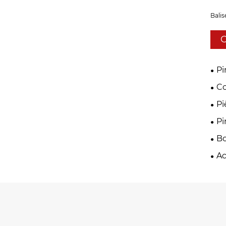
Balis
C
Pi
Co
mét
Pi
sup
Pi
Bo
Ac