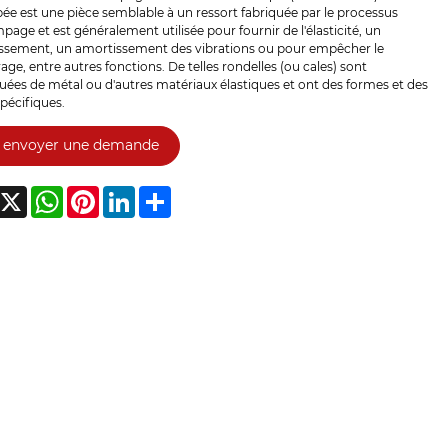
e est une pièce semblable à un ressort fabriquée par le processus
page et est généralement utilisée pour fournir de l'élasticité, un
ssement, un amortissement des vibrations ou pour empêcher le
age, entre autres fonctions. De telles rondelles (ou cales) sont
uées de métal ou d'autres matériaux élastiques et ont des formes et des
spécifiques.
envoyer une demande
acebook
X
WhatsApp
Pinterest
LinkedIn
Share