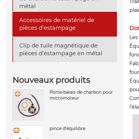
Tra
métal
plas
Accessoires de matériel de
pièces d'estampage
Dom
Les
Clip de tuile magnétique de
Équ
pièces d'estampage en métal
fon
Fab
fou
Nouveaux produits
Équ
pou
Porte-balais de charbon pour
Con
micromoteur
l’él
pince d'équilibre