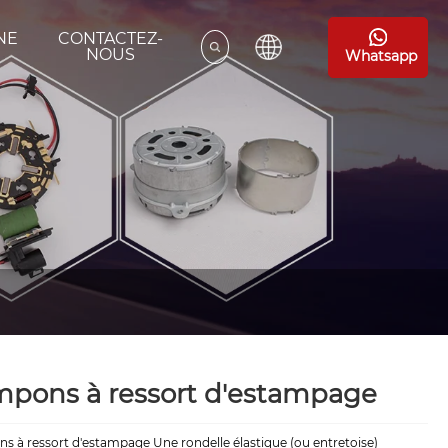
NE
CONTACTEZ-
E
NOUS
Whatsapp
mpons à ressort d'estampage
 à ressort d'estampage Une rondelle élastique (ou entretoise)