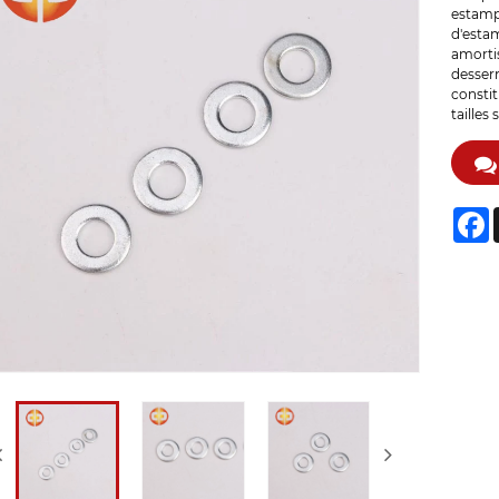
estampé
d'estam
amorti
desserr
constit
tailles 
F