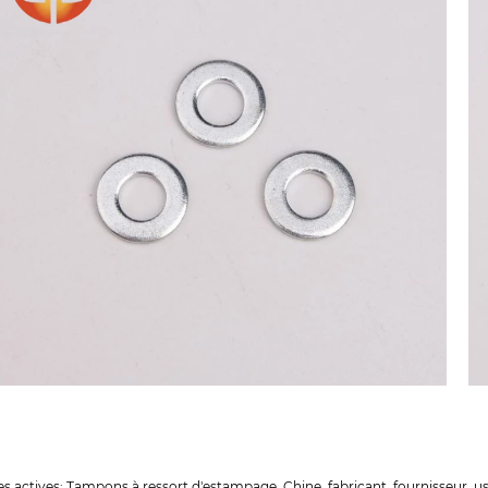
es actives: Tampons à ressort d'estampage, Chine, fabricant, fournisseur, u