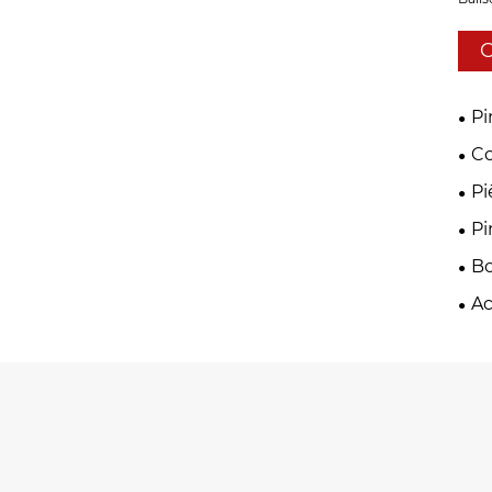
C
Pi
Co
mét
Pi
sup
Pi
Bo
Ac