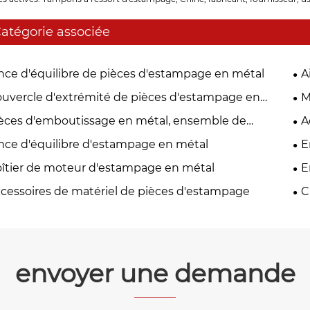
atégorie associée
nce d'équilibre de pièces d'estampage en métal
A
uvercle d'extrémité de pièces d'estampage en
M
al
èces d'emboutissage en métal, ensemble de
A
port de balais de carbone
nce d'équilibre d'estampage en métal
E
îtier de moteur d'estampage en métal
E
d'
cessoires de matériel de pièces d'estampage
C
mé
envoyer une demande