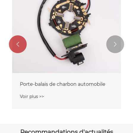


Plaque de brosse en carbone pour
panneau époxy
Voir plus >>
Recommandations d'actualités