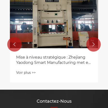


Mise à niveau stratégique : Zhejiang
Yaodong Smart Manufacturing met en
service une nouvelle presse
Voir plus >>
automatisée de 200 T pour les pièces
de précision automobiles
Contactez-Nous