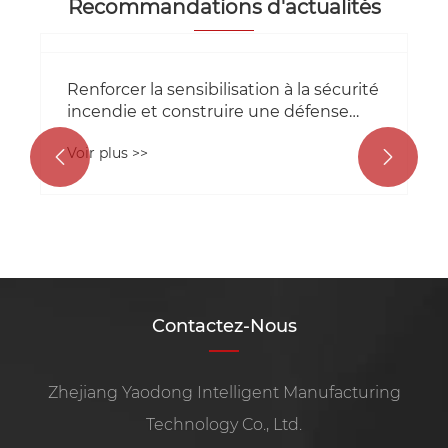
Recommandations d'actualités
Qu
d'
pr
Vo


Renforcer la sensibilisation à la sécurité
incendie et construire une défense
sécurisée – Zhejiang Yaodong
Voir plus >>
Intelligent Manufacturing Technology
Co., Ltd. organise des exercices de