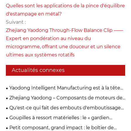
Quelles sont les applications de la pince d'équilibre
d'estampage en métal?
Suivant :
Zhejiang Yaodong Through-Flow Balance Clip ——
Expert en pondération au niveau du
microgramme, offrant une douceur et un silence
ultimes aux systèmes rotatifs
Actualités connexes
Yaodong Intelligent Manufacturing est à la tête
de l'innovation dans le domaine du matériel de
Zhejiang Yaodong – Composants de moteurs de
moteur de précision en 2026
précision. La force construit la confiance.
Qu'est-ce qui fait des embouts d'emboutissage
en métal le choix préféré pour la fabrication
Goupilles à ressort matérielles : le « gardien
moderne ?
invisible » des machines
Petit composant, grand impact : le boîtier de