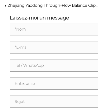
balais de moteur est indispensable dans l'industrie
Zhejiang Yaodong Through-Flow Balance Clip
du matériel. Zhejiang Yaodong permet d'améliorer
—— Expert en pondération au niveau du
la fabrication grâce à un savoir-faire méticuleux.
microgramme, offrant une douceur et un silence
Laissez-moi un message
ultimes aux systèmes rotatifs