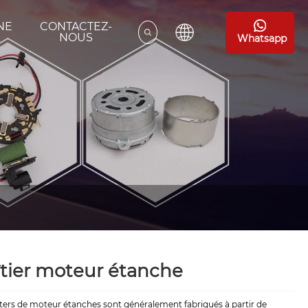
NE
CONTACTEZ-
E
NOUS
Whatsapp
tier moteur étanche
ters de moteur étanches sont généralement fabriqués à partir de