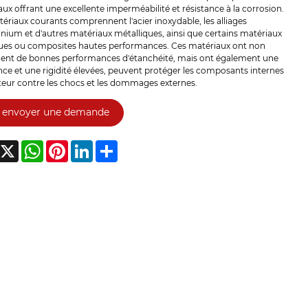
ux offrant une excellente imperméabilité et résistance à la corrosion.
ériaux courants comprennent l'acier inoxydable, les alliages
nium et d'autres matériaux métalliques, ainsi que certains matériaux
ques ou composites hautes performances. Ces matériaux ont non
ent de bonnes performances d'étanchéité, mais ont également une
nce et une rigidité élevées, peuvent protéger les composants internes
eur contre les chocs et les dommages externes.
envoyer une demande
acebook
X
WhatsApp
Pinterest
LinkedIn
Share