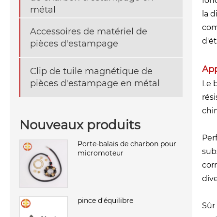
fon
métal
la 
com
Accessoires de matériel de
d'é
pièces d'estampage
App
Clip de tuile magnétique de
pièces d'estampage en métal
Le 
rés
chi
Nouveaux produits
Per
Porte-balais de charbon pour
sub
micromoteur
corr
div
pince d'équilibre
Sûr