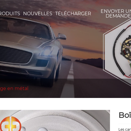
ENVOYER U
RODUITS
NOUVELLES
TÉLÉCHARGER
DEMAND
age en métal
Boî
Les car