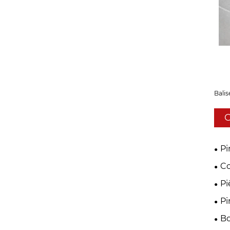
Balis
C
Pi
Co
mét
Pi
sup
Pi
Bo