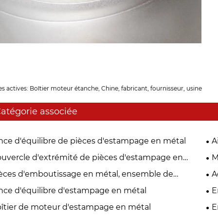
es actives: Boîtier moteur étanche, Chine, fabricant, fournisseur, usine
atégorie associée
nce d'équilibre de pièces d'estampage en métal
A
uvercle d'extrémité de pièces d'estampage en
M
al
èces d'emboutissage en métal, ensemble de
A
port de balais de carbone
nce d'équilibre d'estampage en métal
E
îtier de moteur d'estampage en métal
E