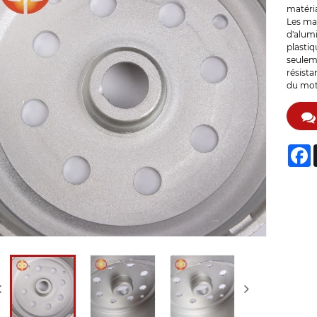
matéria
Les mat
d'alumi
plasti
seulem
résista
du mot
F