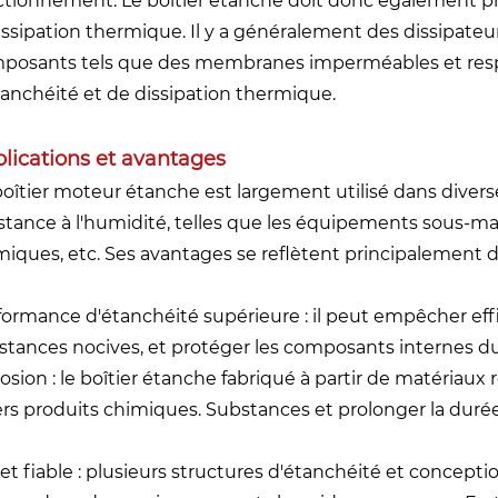
ctionnement. Le boîtier étanche doit donc également pr
dissipation thermique. Il y a généralement des dissipateur
posants tels que des membranes imperméables et respira
tanchéité et de dissipation thermique.
lications et avantages
boîtier moteur étanche est largement utilisé dans diver
istance à l'humidité, telles que les équipements sous-m
miques, etc. Ses avantages se reflètent principalement d
formance d'étanchéité supérieure : il peut empêcher effi
stances nocives, et protéger les composants internes d
osion : le boîtier étanche fabriqué à partir de matériaux r
ers produits chimiques. Substances et prolonger la duré
 et fiable : plusieurs structures d'étanchéité et concep